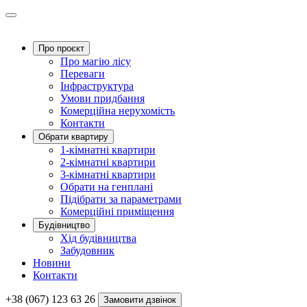
Про проєкт
Про магію ліcу
Переваги
Інфраструктура
Умови придбання
Комерційна нерухомість
Контакти
Обрати квартиру
1-кімнатні квартири
2-кімнатні квартири
3-кімнатні квартири
Обрати на генплані
Підібрати за параметрами
Комерційні приміщення
Будівництво
Хід будівництва
Забудовник
Новини
Контакти
+38 (067) 123 63 26
Замовити дзвінок