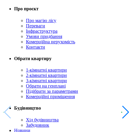
Про проєкт
Про магію ліcу
Переваги
Інфраструктура
Умови придбання
Комерційна нерухомість
Контакти
Обрати квартиру
1-кімнатні квартири
2-кімнатні квартири
3-кімнатні квартири
Обрати на генплані
Підібрати за параметрами
Комерційні приміщення
Будівництво
Хід будівництва
Забудовник
Новини