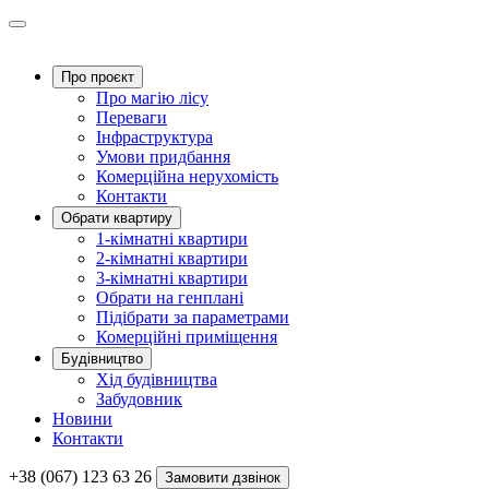
Про проєкт
Про магію ліcу
Переваги
Інфраструктура
Умови придбання
Комерційна нерухомість
Контакти
Обрати квартиру
1-кімнатні квартири
2-кімнатні квартири
3-кімнатні квартири
Обрати на генплані
Підібрати за параметрами
Комерційні приміщення
Будівництво
Хід будівництва
Забудовник
Новини
Контакти
+38 (067) 123 63 26
Замовити дзвінок