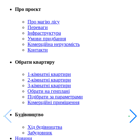
Про проєкт
Про магію ліcу
Переваги
Інфраструктура
Умови придбання
Комерційна нерухомість
Контакти
Обрати квартиру
1-кімнатні квартири
2-кімнатні квартири
3-кімнатні квартири
Обрати на генплані
Підібрати за параметрами
Комерційні приміщення
Будівництво
Хід будівництва
Забудовник
Новини