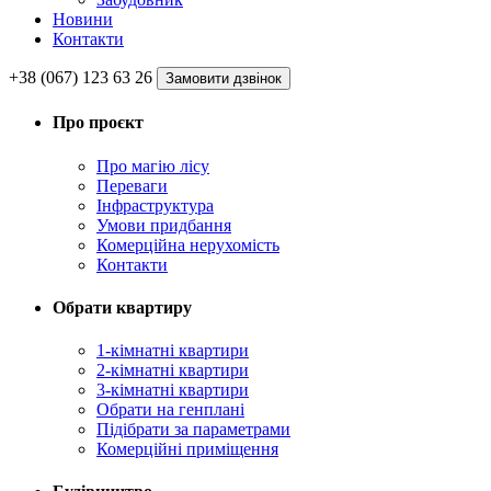
Новини
Контакти
+38 (067) 123 63 26
Замовити дзвінок
Про проєкт
Про магію ліcу
Переваги
Інфраструктура
Умови придбання
Комерційна нерухомість
Контакти
Обрати квартиру
1-кімнатні квартири
2-кімнатні квартири
3-кімнатні квартири
Обрати на генплані
Підібрати за параметрами
Комерційні приміщення