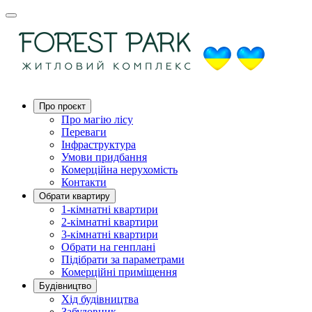
Про проєкт
Про магію ліcу
Переваги
Інфраструктура
Умови придбання
Комерційна нерухомість
Контакти
Обрати квартиру
1-кімнатні квартири
2-кімнатні квартири
3-кімнатні квартири
Обрати на генплані
Підібрати за параметрами
Комерційні приміщення
Будівництво
Хід будівництва
Забудовник