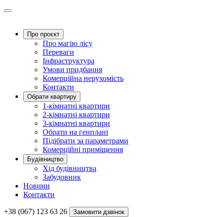
Про проєкт
Про магію ліcу
Переваги
Інфраструктура
Умови придбання
Комерційна нерухомість
Контакти
Обрати квартиру
1-кімнатні квартири
2-кімнатні квартири
3-кімнатні квартири
Обрати на генплані
Підібрати за параметрами
Комерційні приміщення
Будівництво
Хід будівництва
Забудовник
Новини
Контакти
+38 (067) 123 63 26
Замовити дзвінок