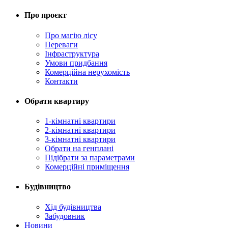
Про проєкт
Про магію ліcу
Переваги
Інфраструктура
Умови придбання
Комерційна нерухомість
Контакти
Обрати квартиру
1-кімнатні квартири
2-кімнатні квартири
3-кімнатні квартири
Обрати на генплані
Підібрати за параметрами
Комерційні приміщення
Будівництво
Хід будівництва
Забудовник
Новини