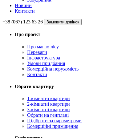
Новини
Контакти
+38 (067) 123 63 26
Замовити дзвінок
Про проєкт
Про магію ліcу
Переваги
Інфраструктура
Умови придбання
Комерційна нерухомість
Контакти
Обрати квартиру
1-кімнатні квартири
2-кімнатні квартири
3-кімнатні квартири
Обрати на генплані
Підібрати за параметрами
Комерційні приміщення