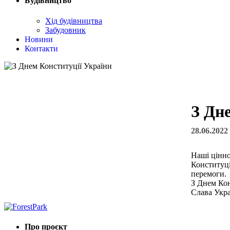
Будівництво
Хід будівництва
Забудовник
Новини
Контакти
З Дн
28.06.2022
Наші цінно
Конституці
перемоги.
З Днем Кон
Слава Укра
Про проєкт