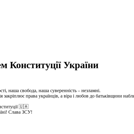
ем Конституції України
сті, наша свобода, наша суверенність – незламні.
я закріплює права українців, а віра і любов до батьківщини наб
ституції 🇺🇦
їні! Слава ЗСУ!