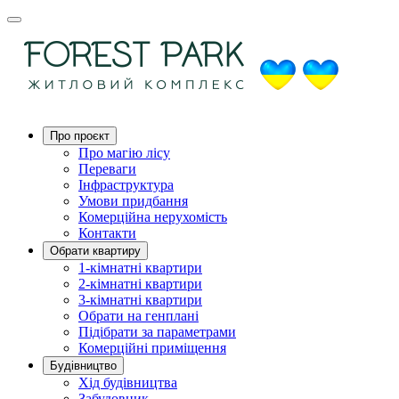
Про проєкт
Про магію ліcу
Переваги
Інфраструктура
Умови придбання
Комерційна нерухомість
Контакти
Обрати квартиру
1-кімнатні квартири
2-кімнатні квартири
3-кімнатні квартири
Обрати на генплані
Підібрати за параметрами
Комерційні приміщення
Будівництво
Хід будівництва
Забудовник