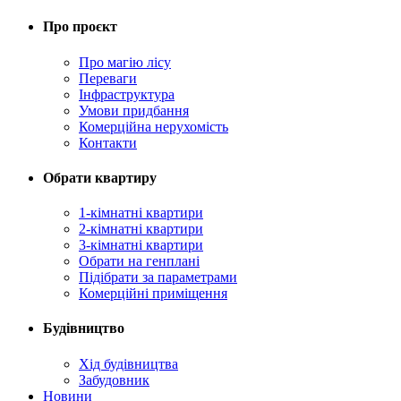
Про проєкт
Про магію ліcу
Переваги
Інфраструктура
Умови придбання
Комерційна нерухомість
Контакти
Обрати квартиру
1-кімнатні квартири
2-кімнатні квартири
3-кімнатні квартири
Обрати на генплані
Підібрати за параметрами
Комерційні приміщення
Будівництво
Хід будівництва
Забудовник
Новини