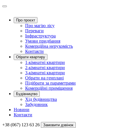
Про проєкт
Про магію ліcу
Переваги
Інфраструктура
Умови придбання
Комерційна нерухомість
Контакти
Обрати квартиру
1-кімнатні квартири
2-кімнатні квартири
3-кімнатні квартири
Обрати на генплані
Підібрати за параметрами
Комерційні приміщення
Будівництво
Хід будівництва
Забудовник
Новини
Контакти
+38 (067) 123 63 26
Замовити дзвінок