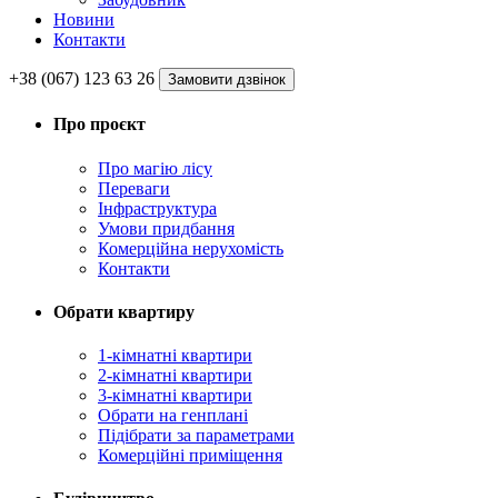
Новини
Контакти
+38 (067) 123 63 26
Замовити дзвінок
Про проєкт
Про магію ліcу
Переваги
Інфраструктура
Умови придбання
Комерційна нерухомість
Контакти
Обрати квартиру
1-кімнатні квартири
2-кімнатні квартири
3-кімнатні квартири
Обрати на генплані
Підібрати за параметрами
Комерційні приміщення