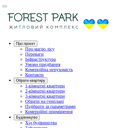
Про проєкт
Про магію ліcу
Переваги
Інфраструктура
Умови придбання
Комерційна нерухомість
Контакти
Обрати квартиру
1-кімнатні квартири
2-кімнатні квартири
3-кімнатні квартири
Обрати на генплані
Підібрати за параметрами
Комерційні приміщення
Будівництво
Хід будівництва
Забудовник