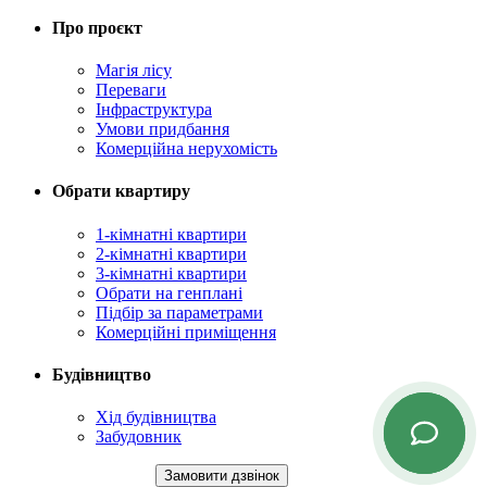
Про проєкт
Магія лісу
Переваги
Інфраструктура
Умови придбання
Комерційна нерухомість
Обрати квартиру
1-кімнатні квартири
2-кімнатні квартири
3-кімнатні квартири
Обрати на генплані
Підбір за параметрами
Комерційні приміщення
Будівництво
Хід будівництва
Забудовник
+38 (067) 123 63 26
Замовити дзвінок