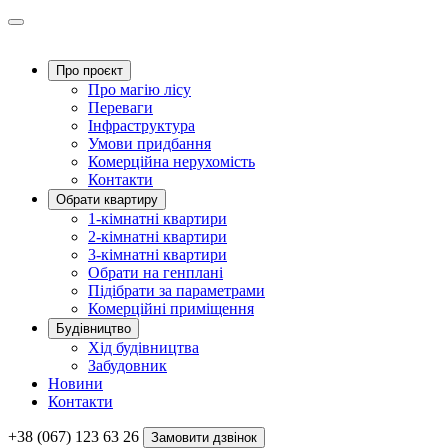
Про проєкт
Про магію ліcу
Переваги
Інфраструктура
Умови придбання
Комерційна нерухомість
Контакти
Обрати квартиру
1-кімнатні квартири
2-кімнатні квартири
3-кімнатні квартири
Обрати на генплані
Підібрати за параметрами
Комерційні приміщення
Будівництво
Хід будівництва
Забудовник
Новини
Контакти
+38 (067) 123 63 26
Замовити дзвінок