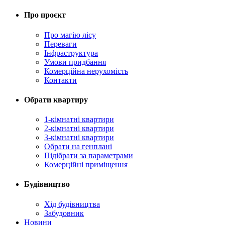
Про проєкт
Про магію ліcу
Переваги
Інфраструктура
Умови придбання
Комерційна нерухомість
Контакти
Обрати квартиру
1-кімнатні квартири
2-кімнатні квартири
3-кімнатні квартири
Обрати на генплані
Підібрати за параметрами
Комерційні приміщення
Будівництво
Хід будівництва
Забудовник
Новини