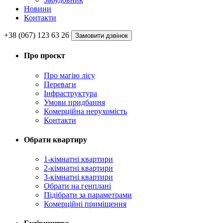
Новини
Контакти
+38 (067) 123 63 26
Замовити дзвінок
Про проєкт
Про магію ліcу
Переваги
Інфраструктура
Умови придбання
Комерційна нерухомість
Контакти
Обрати квартиру
1-кімнатні квартири
2-кімнатні квартири
3-кімнатні квартири
Обрати на генплані
Підібрати за параметрами
Комерційні приміщення