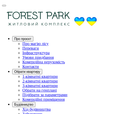
Про проєкт
Про магію ліcу
Переваги
Інфраструктура
Умови придбання
Комерційна нерухомість
Контакти
Обрати квартиру
1-кімнатні квартири
2-кімнатні квартири
3-кімнатні квартири
Обрати на генплані
Підібрати за параметрами
Комерційні приміщення
Будівництво
Хід будівництва
Забудовник