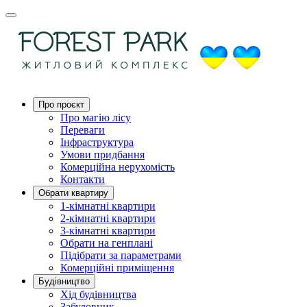
Про проєкт
Про магію ліcу
Переваги
Інфраструктура
Умови придбання
Комерційна нерухомість
Контакти
Обрати квартиру
1-кімнатні квартири
2-кімнатні квартири
3-кімнатні квартири
Обрати на генплані
Підібрати за параметрами
Комерційні приміщення
Будівництво
Хід будівництва
Забудовник