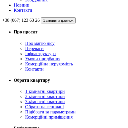
Новини
Контакти
+38 (067) 123 63 26
Замовити дзвінок
Про проєкт
Про магію ліcу
Переваги
Інфраструктура
Умови придбання
Комерційна нерухомість
Контакти
Обрати квартиру
1-кімнатні квартири
2-кімнатні квартири
3-кімнатні квартири
Обрати на генплані
Підібрати за параметрами
Комерційні приміщення