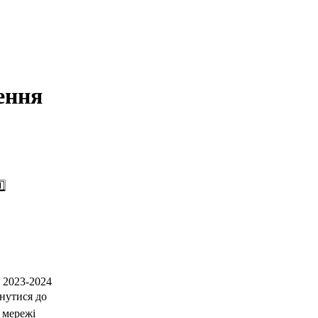
ення
️⃣
 2023-2024
рнутися до
 мережі