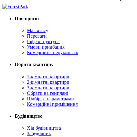
Про проєкт
Магія лісу
Переваги
Інфраструктура
Умови придбання
Комерційна нерухомість
Обрати квартиру
1-кімнатні квартири
2-кімнатні квартири
3-кімнатні квартири
Обрати на генплані
Підбір за параметрами
Комерційні приміщення
Будівництво
Хід будівництва
Забудовник