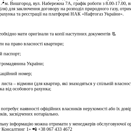
 📍м. Вишгород, вул. Набережна 7А, графік роботи з 8.00-17.00, в
діля) для заключення договору на розподіл природного газу, отр
рахунка та реєстрації на платформі НАК «Нафтогаз України».
еобхідно мати оригінали та копії наступних документів 📃
и на право власності квартири;
й паспорт;
громадянина України;
каційний номер;
листа – відмови (для квартир, які знаходяться у спільній власнос
ка від особового рахунка;
потребує наявності офіційних власників нерухомості або їх дові
ків, засвідчених нотаріально.
льну інформацію можна отримати у менеджерів обслуговуючої ор
 Консалтинг 1»
📲 +38 067 433 4672