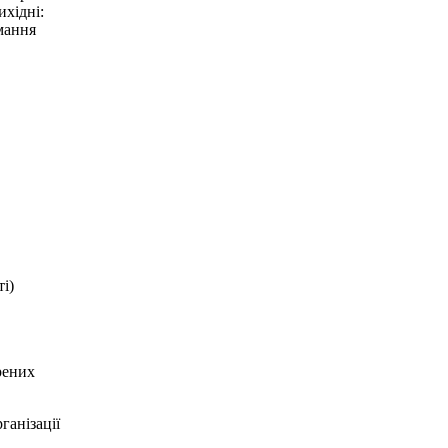
ихідні:
имання
ті)
рених
ганізації