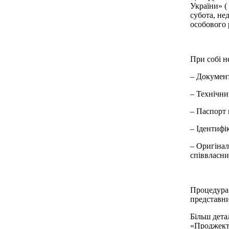
України» (
субота, не
особового 
При собі н
– Документ
– Технічни
– Паспорт 
– Ідентифі
– Оригінал 
співвласни
Процедура 
представни
Більш дета
«Проджект