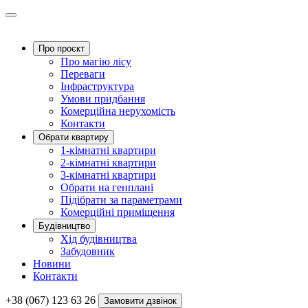
Про проєкт
Про магію ліcу
Переваги
Інфраструктура
Умови придбання
Комерційна нерухомість
Контакти
Обрати квартиру
1-кімнатні квартири
2-кімнатні квартири
3-кімнатні квартири
Обрати на генплані
Підібрати за параметрами
Комерційні приміщення
Будівництво
Хід будівництва
Забудовник
Новини
Контакти
+38 (067) 123 63 26
Замовити дзвінок