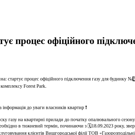
тує процес офіційного підключ
на: стартує процес офіційного підключення газу для будинку №1
комплексу Forest Park.
 інформація до уваги власників квартир ❗
ску газу на квартирні прилади до початку опалювального сезону
еобхідно в тижневий термін, починаючи з 🗓️18.09.2023 року, зве
луговування клієнтів Вишгородської філії ТОВ «Газорозподільні