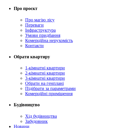
Про проєкт
Про магію ліcу
Переваги
Інфраструктура
Умови придбання
Комерційна нерухомість
Контакти
Обрати квартиру
1-кімнатні квартири
2-кімнатні квартири
3-кімнатні квартири
Обрати на генплані
Підібрати за параметрами
Комерційні приміщення
Будівництво
Хід будівництва
Забудовник
Новини