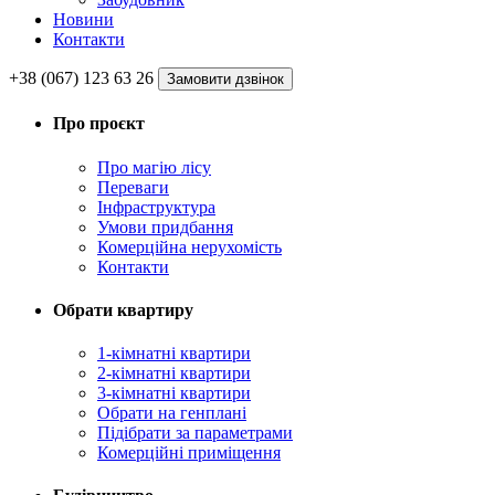
Новини
Контакти
+38 (067) 123 63 26
Замовити дзвінок
Про проєкт
Про магію ліcу
Переваги
Інфраструктура
Умови придбання
Комерційна нерухомість
Контакти
Обрати квартиру
1-кімнатні квартири
2-кімнатні квартири
3-кімнатні квартири
Обрати на генплані
Підібрати за параметрами
Комерційні приміщення