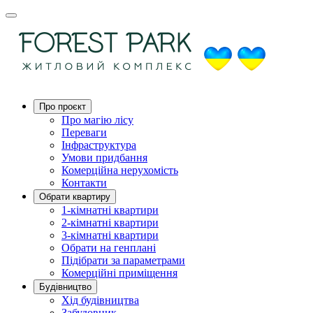
Про проєкт
Про магію ліcу
Переваги
Інфраструктура
Умови придбання
Комерційна нерухомість
Контакти
Обрати квартиру
1-кімнатні квартири
2-кімнатні квартири
3-кімнатні квартири
Обрати на генплані
Підібрати за параметрами
Комерційні приміщення
Будівництво
Хід будівництва
Забудовник