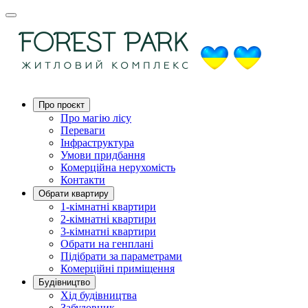
Про проєкт
Про магію ліcу
Переваги
Інфраструктура
Умови придбання
Комерційна нерухомість
Контакти
Обрати квартиру
1-кімнатні квартири
2-кімнатні квартири
3-кімнатні квартири
Обрати на генплані
Підібрати за параметрами
Комерційні приміщення
Будівництво
Хід будівництва
Забудовник