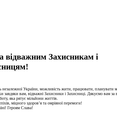
а відважним Захисникам і
сницям!
 незалежної України, можливість жити, працювати, планувати м
ьки завдяки вам, відважні Захисники і Захисниці. Дякуємо вам за
боту, яка рятує мільйони життів.
піхів, міцного здоров’я та омріяної перемоги!
їні! Героям Слава!