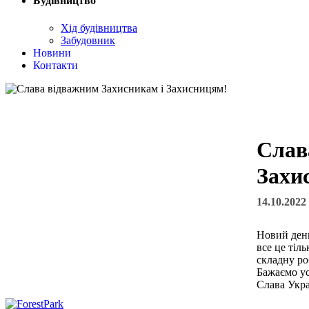
Будівництво
Хід будівництва
Забудовник
Новини
Контакти
Слав
Захи
14.10.2022
Новий день
все це тіл
складну ро
Бажаємо ус
Слава Укра