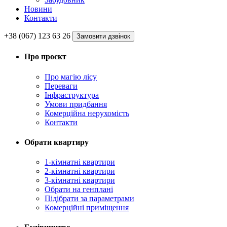
Новини
Контакти
+38 (067) 123 63 26
Замовити дзвінок
Про проєкт
Про магію ліcу
Переваги
Інфраструктура
Умови придбання
Комерційна нерухомість
Контакти
Обрати квартиру
1-кімнатні квартири
2-кімнатні квартири
3-кімнатні квартири
Обрати на генплані
Підібрати за параметрами
Комерційні приміщення