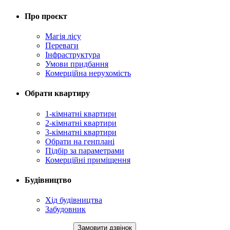
Про проєкт
Магія лісу
Переваги
Інфраструктура
Умови придбання
Комерційна нерухомість
Обрати квартиру
1-кімнатні квартири
2-кімнатні квартири
3-кімнатні квартири
Обрати на генплані
Підбір за параметрами
Комерційні приміщення
Будівництво
Хід будівництва
Забудовник
+38 (067) 123 63 26
Замовити дзвінок