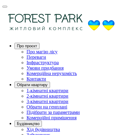
Про проєкт
Про магію ліcу
Переваги
Інфраструктура
Умови придбання
Комерційна нерухомість
Контакти
Обрати квартиру
1-кімнатні квартири
2-кімнатні квартири
3-кімнатні квартири
Обрати на генплані
Підібрати за параметрами
Комерційні приміщення
Будівництво
Хід будівництва
Забудовник