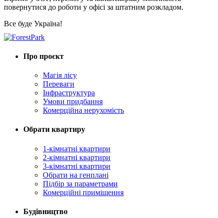
повернутися до роботи у офісі за штатним розкладом.
Все буде Україна!
Про проєкт
Магія лісу
Переваги
Інфраструктура
Умови придбання
Комерційна нерухомість
Обрати квартиру
1-кімнатні квартири
2-кімнатні квартири
3-кімнатні квартири
Обрати на генплані
Підбір за параметрами
Комерційні приміщення
Будівництво