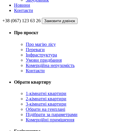
Новини
Контакти
+38 (067) 123 63 26
Замовити дзвінок
Про проєкт
Про магію ліcу
Переваги
Інфраструктура
Умови придбання
Комерційна нерухомість
Контакти
Обрати квартиру
1-кімнатні квартири
2-кімнатні квартири
3-кімнатні квартири
Обрати на генплані
Підібрати за параметрами
Комерційні приміщення