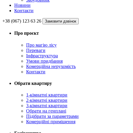
Новини
Контакти
+38 (067) 123 63 26
Замовити дзвінок
Про проєкт
Про магію ліcу
Переваги
Інфраструктура
Умови придбання
Комерційна нерухомість
Контакти
Обрати квартиру
1-кімнатні квартири
2-кімнатні квартири
3-кімнатні квартири
Обрати на генплані
Підібрати за параметрами
Комерційні приміщення