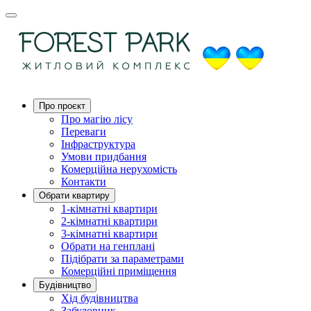
Про проєкт
Про магію ліcу
Переваги
Інфраструктура
Умови придбання
Комерційна нерухомість
Контакти
Обрати квартиру
1-кімнатні квартири
2-кімнатні квартири
3-кімнатні квартири
Обрати на генплані
Підібрати за параметрами
Комерційні приміщення
Будівництво
Хід будівництва
Забудовник