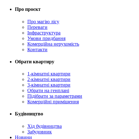
Про проєкт
Про магію ліcу
Переваги
Інфраструктура
Умови придбання
Комерційна нерухомість
Контакти
Обрати квартиру
1-кімнатні квартири
2-кімнатні квартири
3-кімнатні квартири
Обрати на генплані
Підібрати за параметрами
Комерційні приміщення
Будівництво
Хід будівництва
Забудовник
Новини