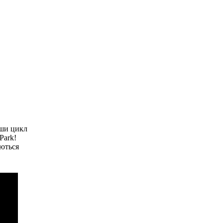
вши цикл
Park!
уються