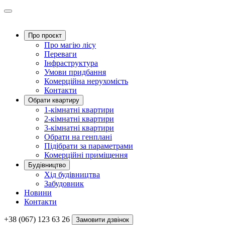
Про проєкт
Про магію ліcу
Переваги
Інфраструктура
Умови придбання
Комерційна нерухомість
Контакти
Обрати квартиру
1-кімнатні квартири
2-кімнатні квартири
3-кімнатні квартири
Обрати на генплані
Підібрати за параметрами
Комерційні приміщення
Будівництво
Хід будівництва
Забудовник
Новини
Контакти
+38 (067) 123 63 26
Замовити дзвінок