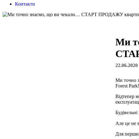
Контакти
Ми т
СТАР
22.06.2020
Ми точно 
Forest Park
Відтепер м
експлуатац
Будівельні
Але це не 
Для перших