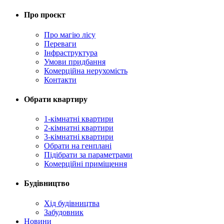
Про проєкт
Про магію ліcу
Переваги
Інфраструктура
Умови придбання
Комерційна нерухомість
Контакти
Обрати квартиру
1-кімнатні квартири
2-кімнатні квартири
3-кімнатні квартири
Обрати на генплані
Підібрати за параметрами
Комерційні приміщення
Будівництво
Хід будівництва
Забудовник
Новини