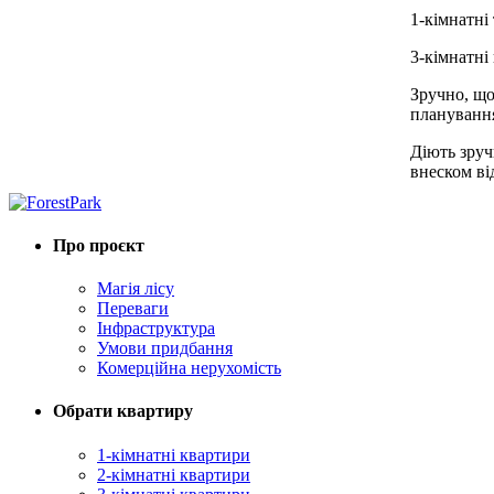
1-кімнатні
3-кімнатні
Зручно, що
плануванн
Діють зруч
внеском ві
Про проєкт
Магія лісу
Переваги
Інфраструктура
Умови придбання
Комерційна нерухомість
Обрати квартиру
1-кімнатні квартири
2-кімнатні квартири