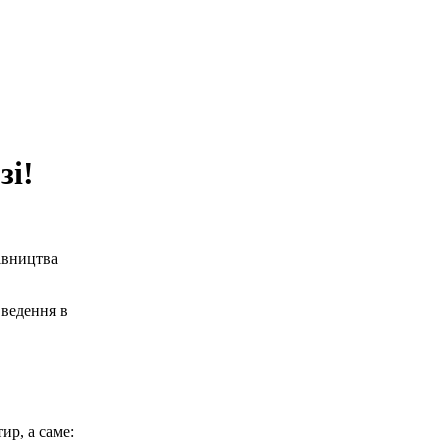
зі!
івництва
введення в
ир, а саме: