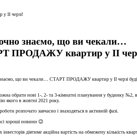
очно знаємо, що ви чекали…
Т ПРОДАЖУ квартир у ІІ чер
знаємо, що ви чекали… СТАРТ ПРОДАЖУ квартир у ІІ черзі буд
!
ожна обрати нові 1-, 2- та 3-кімнатні планування у будинку №2, 
ію якого в жовтні 2021 року.
 роботи розпочато завчасно і знаходяться в активній фазі.
всі хороші новини 😉
 інвесторів діятиме акційна вартість на обмежену кількість кварт