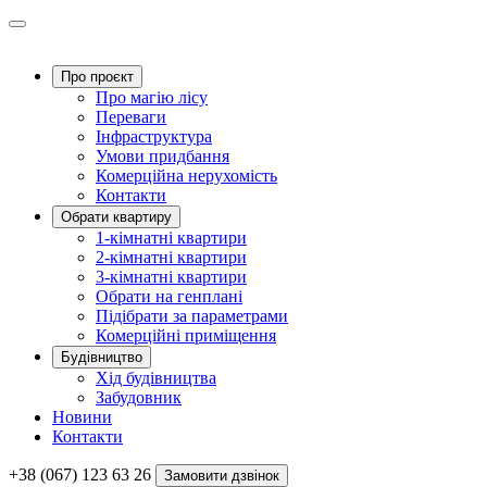
Про проєкт
Про магію ліcу
Переваги
Інфраструктура
Умови придбання
Комерційна нерухомість
Контакти
Обрати квартиру
1-кімнатні квартири
2-кімнатні квартири
3-кімнатні квартири
Обрати на генплані
Підібрати за параметрами
Комерційні приміщення
Будівництво
Хід будівництва
Забудовник
Новини
Контакти
+38 (067) 123 63 26
Замовити дзвінок