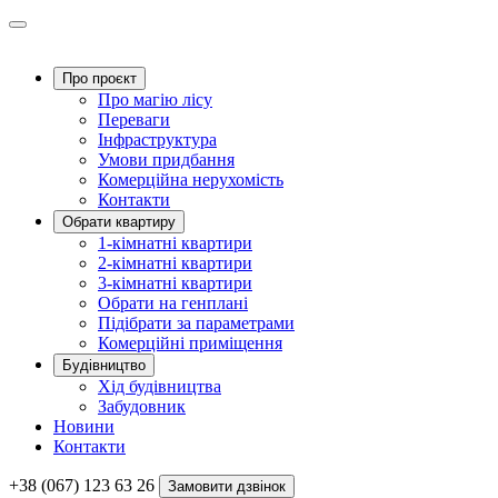
Про проєкт
Про магію ліcу
Переваги
Інфраструктура
Умови придбання
Комерційна нерухомість
Контакти
Обрати квартиру
1-кімнатні квартири
2-кімнатні квартири
3-кімнатні квартири
Обрати на генплані
Підібрати за параметрами
Комерційні приміщення
Будівництво
Хід будівництва
Забудовник
Новини
Контакти
+38 (067) 123 63 26
Замовити дзвінок