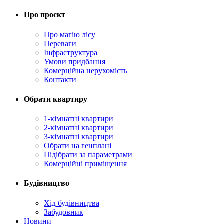
Про проєкт
Про магію ліcу
Переваги
Інфраструктура
Умови придбання
Комерційна нерухомість
Контакти
Обрати квартиру
1-кімнатні квартири
2-кімнатні квартири
3-кімнатні квартири
Обрати на генплані
Підібрати за параметрами
Комерційні приміщення
Будівництво
Хід будівництва
Забудовник
Новини