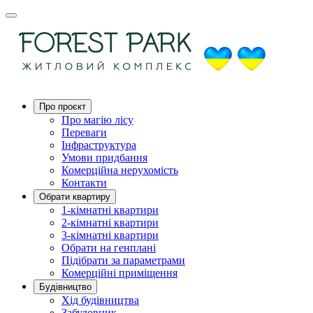
Про проєкт
Про магію ліcу
Переваги
Інфраструктура
Умови придбання
Комерційна нерухомість
Контакти
Обрати квартиру
1-кімнатні квартири
2-кімнатні квартири
3-кімнатні квартири
Обрати на генплані
Підібрати за параметрами
Комерційні приміщення
Будівництво
Хід будівництва
Забудовник