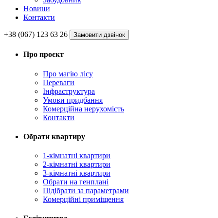
Новини
Контакти
+38 (067) 123 63 26
Замовити дзвінок
Про проєкт
Про магію ліcу
Переваги
Інфраструктура
Умови придбання
Комерційна нерухомість
Контакти
Обрати квартиру
1-кімнатні квартири
2-кімнатні квартири
3-кімнатні квартири
Обрати на генплані
Підібрати за параметрами
Комерційні приміщення