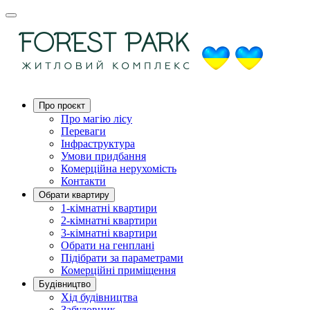
Про проєкт
Про магію ліcу
Переваги
Інфраструктура
Умови придбання
Комерційна нерухомість
Контакти
Обрати квартиру
1-кімнатні квартири
2-кімнатні квартири
3-кімнатні квартири
Обрати на генплані
Підібрати за параметрами
Комерційні приміщення
Будівництво
Хід будівництва
Забудовник