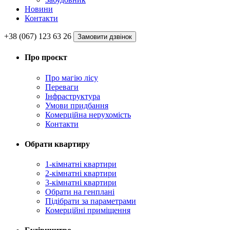
Новини
Контакти
+38 (067) 123 63 26
Замовити дзвінок
Про проєкт
Про магію ліcу
Переваги
Інфраструктура
Умови придбання
Комерційна нерухомість
Контакти
Обрати квартиру
1-кімнатні квартири
2-кімнатні квартири
3-кімнатні квартири
Обрати на генплані
Підібрати за параметрами
Комерційні приміщення