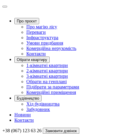
Про проєкт
Про магію ліcу
Переваги
Інфраструктура
Умови придбання
Комерційна нерухомість
Контакти
Обрати квартиру
1-кімнатні квартири
2-кімнатні квартири
3-кімнатні квартири
Обрати на генплані
Підібрати за параметрами
Комерційні приміщення
Будівництво
Хід будівництва
Забудовник
Новини
Контакти
+38 (067) 123 63 26
Замовити дзвінок