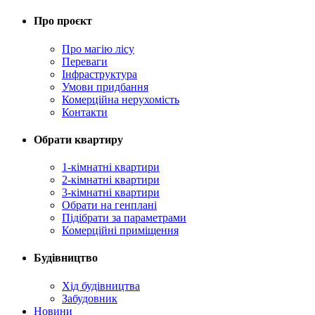
Про проєкт
Про магію ліcу
Переваги
Інфраструктура
Умови придбання
Комерційна нерухомість
Контакти
Обрати квартиру
1-кімнатні квартири
2-кімнатні квартири
3-кімнатні квартири
Обрати на генплані
Підібрати за параметрами
Комерційні приміщення
Будівництво
Хід будівництва
Забудовник
Новини