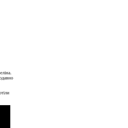
еліна.
щодавно
отіли