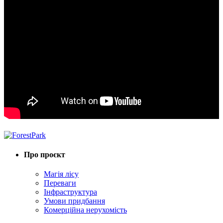
Про проєкт
Магія лісу
Переваги
Інфраструктура
Умови придбання
Комерційна нерухомість