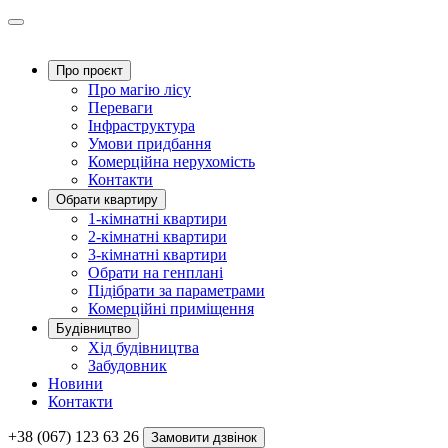
Про проєкт
Про магію ліcу
Переваги
Інфраструктура
Умови придбання
Комерційна нерухомість
Контакти
Обрати квартиру
1-кімнатні квартири
2-кімнатні квартири
3-кімнатні квартири
Обрати на генплані
Підібрати за параметрами
Комерційні приміщення
Будівництво
Хід будівництва
Забудовник
Новини
Контакти
+38 (067) 123 63 26
Замовити дзвінок