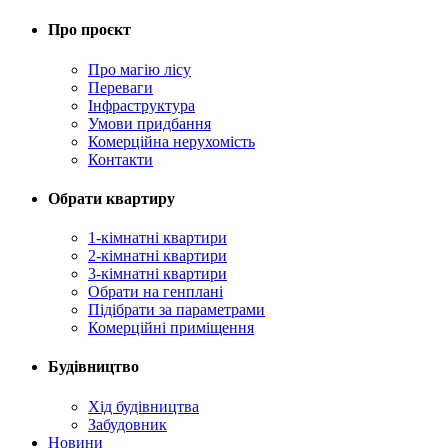
Про проєкт
Про магію ліcу
Переваги
Інфраструктура
Умови придбання
Комерційна нерухомість
Контакти
Обрати квартиру
1-кімнатні квартири
2-кімнатні квартири
3-кімнатні квартири
Обрати на генплані
Підібрати за параметрами
Комерційні приміщення
Будівництво
Хід будівництва
Забудовник
Новини