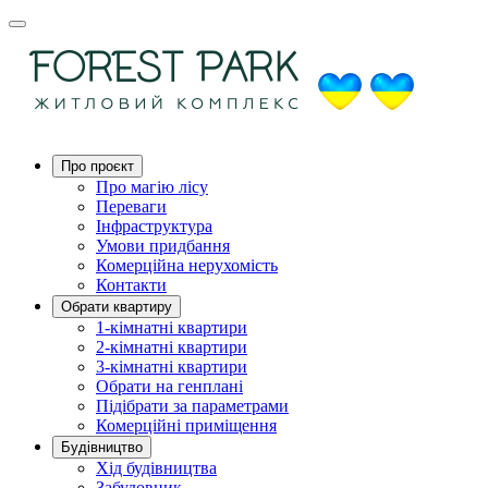
Про проєкт
Про магію ліcу
Переваги
Інфраструктура
Умови придбання
Комерційна нерухомість
Контакти
Обрати квартиру
1-кімнатні квартири
2-кімнатні квартири
3-кімнатні квартири
Обрати на генплані
Підібрати за параметрами
Комерційні приміщення
Будівництво
Хід будівництва
Забудовник