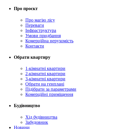
Про проєкт
Про магію ліcу
Переваги
Інфраструктура
Умови придбання
Комерційна нерухомість
Контакти
Обрати квартиру
1-кімнатні квартири
2-кімнатні квартири
3-кімнатні квартири
Обрати на генплані
Підібрати за параметрами
Комерційні приміщення
Будівництво
Хід будівництва
Забудовник
Новини