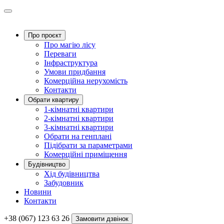
Про проєкт
Про магію ліcу
Переваги
Інфраструктура
Умови придбання
Комерційна нерухомість
Контакти
Обрати квартиру
1-кімнатні квартири
2-кімнатні квартири
3-кімнатні квартири
Обрати на генплані
Підібрати за параметрами
Комерційні приміщення
Будівництво
Хід будівництва
Забудовник
Новини
Контакти
+38 (067) 123 63 26
Замовити дзвінок