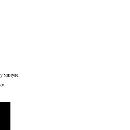
 у минуле.
ку.