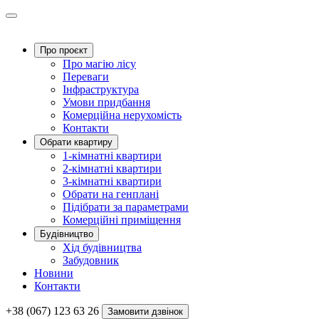
Про проєкт
Про магію ліcу
Переваги
Інфраструктура
Умови придбання
Комерційна нерухомість
Контакти
Обрати квартиру
1-кімнатні квартири
2-кімнатні квартири
3-кімнатні квартири
Обрати на генплані
Підібрати за параметрами
Комерційні приміщення
Будівництво
Хід будівництва
Забудовник
Новини
Контакти
+38 (067) 123 63 26
Замовити дзвінок