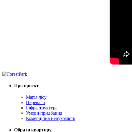
Про проєкт
Магія лісу
Переваги
Інфраструктура
Умови придбання
Комерційна нерухомість
Обрати квартиру