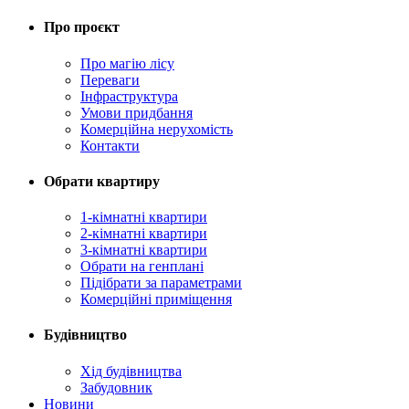
Про проєкт
Про магію ліcу
Переваги
Інфраструктура
Умови придбання
Комерційна нерухомість
Контакти
Обрати квартиру
1-кімнатні квартири
2-кімнатні квартири
3-кімнатні квартири
Обрати на генплані
Підібрати за параметрами
Комерційні приміщення
Будівництво
Хід будівництва
Забудовник
Новини