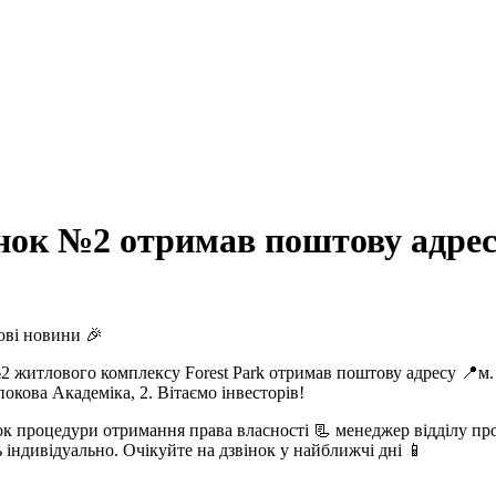
нок №2 отримав поштову адре
ові новини 🎉
 житлового комплексу Forest Park отримав поштову адресу 📍м. 
окова Академіка, 2. Вітаємо інвесторів!
к процедури отримання права власності 📃 менеджер відділу пр
 індивідуально. Очікуйте на дзвінок у найближчі дні 📱