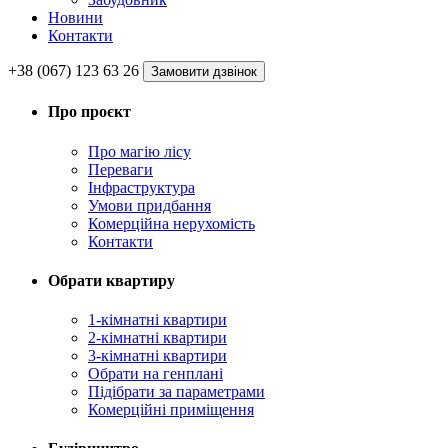
Новини
Контакти
+38 (067) 123 63 26
Замовити дзвінок
Про проєкт
Про магію ліcу
Переваги
Інфраструктура
Умови придбання
Комерційна нерухомість
Контакти
Обрати квартиру
1-кімнатні квартири
2-кімнатні квартири
3-кімнатні квартири
Обрати на генплані
Підібрати за параметрами
Комерційні приміщення