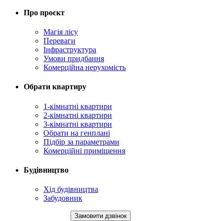
Про проєкт
Магія лісу
Переваги
Інфраструктура
Умови придбання
Комерційна нерухомість
Обрати квартиру
1-кімнатні квартири
2-кімнатні квартири
3-кімнатні квартири
Обрати на генплані
Підбір за параметрами
Комерційні приміщення
Будівництво
Хід будівництва
Забудовник
+38 (067) 123 63 26
Замовити дзвінок