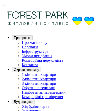
Про проєкт
Про магію ліcу
Переваги
Інфраструктура
Умови придбання
Комерційна нерухомість
Контакти
Обрати квартиру
1-кімнатні квартири
2-кімнатні квартири
3-кімнатні квартири
Обрати на генплані
Підібрати за параметрами
Комерційні приміщення
Будівництво
Хід будівництва
Забудовник