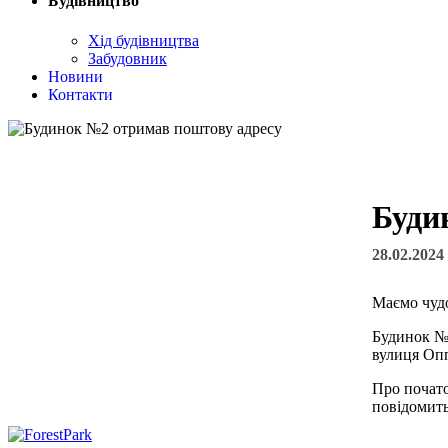
Будівництво
Хід будівництва
Забудовник
Новини
Контакти
Буди
28.02.2024
Маємо чуд
Будинок №2
вулиця Опп
Про почато
повідомить