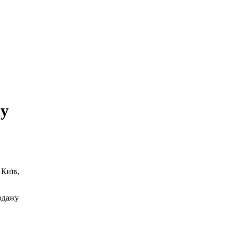
су
Київ,
одажу