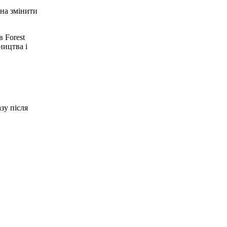
жна змінити
 Forest
ництва і
зу після