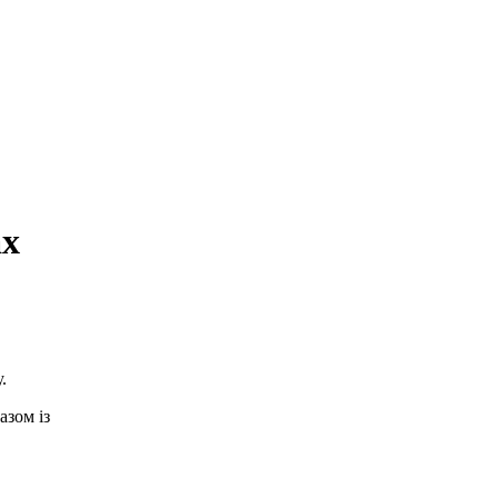
ах
.
азом із