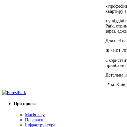
▪ професій
квартиру в
▪ у відділ
Park, отри
зараз, адж
Для цієї н
❇ 31.01.202
Скористайт
придбання
Детальна і
📍
м. Київ
Про проєкт
Магія лісу
Переваги
Інфраструктура