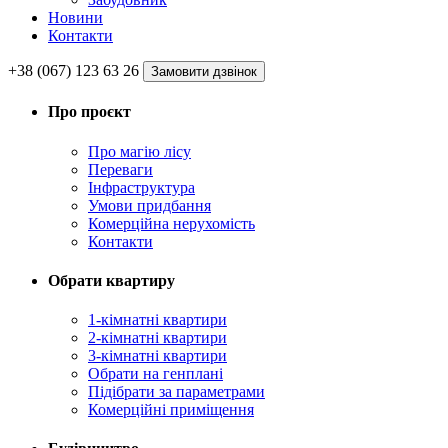
Новини
Контакти
+38 (067) 123 63 26
Замовити дзвінок
Про проєкт
Про магію ліcу
Переваги
Інфраструктура
Умови придбання
Комерційна нерухомість
Контакти
Обрати квартиру
1-кімнатні квартири
2-кімнатні квартири
3-кімнатні квартири
Обрати на генплані
Підібрати за параметрами
Комерційні приміщення