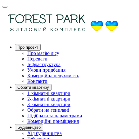
Про проєкт
Про магію ліcу
Переваги
Інфраструктура
Умови придбання
Комерційна нерухомість
Контакти
Обрати квартиру
1-кімнатні квартири
2-кімнатні квартири
3-кімнатні квартири
Обрати на генплані
Підібрати за параметрами
Комерційні приміщення
Будівництво
Хід будівництва
Забудовник