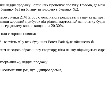
ний відділ продажу Forest Park пропонує послугу Trade-in, де мо
 будинку №1 на більшу за площею в будинку №2;
і переуступки ZIM Group є можливість реалізувати вашу квартиру в
мавши хороший прибуток від різниці вартості м² на початку будів
е в середньому вона є вищою на 20-30%.
агоди є хороша новина:
1 вартість м² у всіх будинках Forest Park буде збільшено ❇
еся нагодою обрати нову квартиру, ціна на яку підвищиться одра
.
нформація – у відділі продажу:
, Оболонський р-н, вул. Дніпроводська, 1