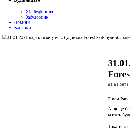
Будівництво
Хід будівництва
Забудовник
Новини
Контакти
31.01
Fores
01.01.2021
Forest Par
А ще це бе
масштабув
Така тенде