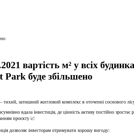
.2021 вартість м² у всіх будинк
t Park буде збільшено
k – тихий, затишний житловий комплекс в оточенні соснового лісу
зсумнівно вдала інвестиція, де цінність активу постійно зростає р
анням проєкту 📈
нція дозволяє інвесторам отримувати хорошу вигоду: