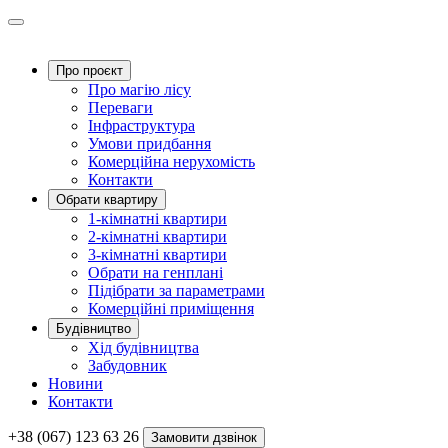
Про проєкт
Про магію ліcу
Переваги
Інфраструктура
Умови придбання
Комерційна нерухомість
Контакти
Обрати квартиру
1-кімнатні квартири
2-кімнатні квартири
3-кімнатні квартири
Обрати на генплані
Підібрати за параметрами
Комерційні приміщення
Будівництво
Хід будівництва
Забудовник
Новини
Контакти
+38 (067) 123 63 26
Замовити дзвінок