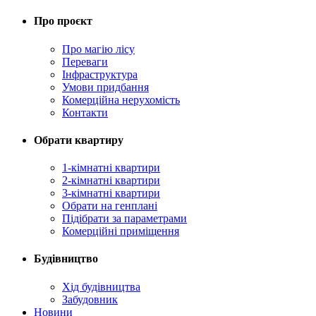
Про проєкт
Про магію ліcу
Переваги
Інфраструктура
Умови придбання
Комерційна нерухомість
Контакти
Обрати квартиру
1-кімнатні квартири
2-кімнатні квартири
3-кімнатні квартири
Обрати на генплані
Підібрати за параметрами
Комерційні приміщення
Будівництво
Хід будівництва
Забудовник
Новини