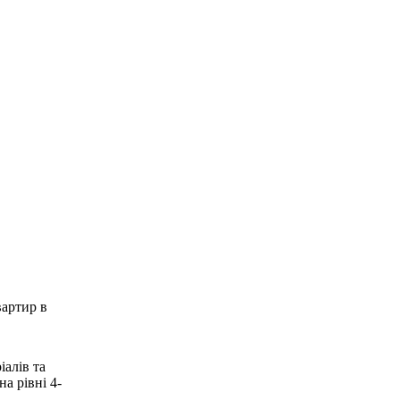
вартир в
іалів та
а рівні 4-