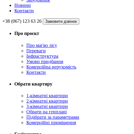
Новини
Контакти
+38 (067) 123 63 26
Замовити дзвінок
Про проєкт
Про магію ліcу
Переваги
Інфраструктура
Умови придбання
Комерційна нерухомість
Контакти
Обрати квартиру
1-кімнатні квартири
2-кімнатні квартири
3-кімнатні квартири
Обрати на генплані
Підібрати за параметрами
Комерційні приміщення