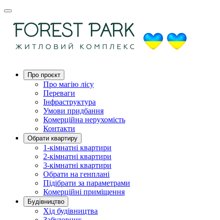
Про проєкт
Про магію ліcу
Переваги
Інфраструктура
Умови придбання
Комерційна нерухомість
Контакти
Обрати квартиру
1-кімнатні квартири
2-кімнатні квартири
3-кімнатні квартири
Обрати на генплані
Підібрати за параметрами
Комерційні приміщення
Будівництво
Хід будівництва
Забудовник