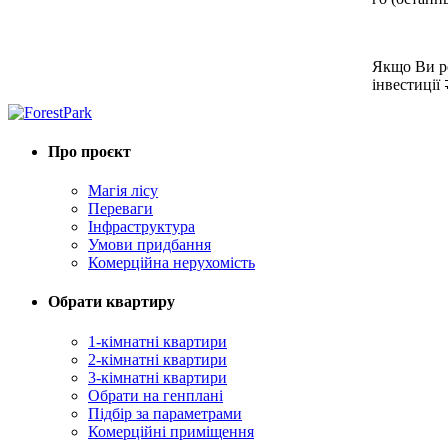
Якщо Ви ро
інвестиції 
Про проєкт
Магія лісу
Переваги
Інфраструктура
Умови придбання
Комерційна нерухомість
Обрати квартиру
1-кімнатні квартири
2-кімнатні квартири
3-кімнатні квартири
Обрати на генплані
Підбір за параметрами
Комерційні приміщення