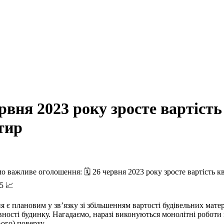
рвня 2023 року зросте вартість
тир
мо важливе оголошення: 🗓️ 26 червня 2023 року зросте вартість к
5 📈
 є плановим у зв’язку зі збільшенням вартості будівельних матер
вності будинку. Нагадаємо, наразі виконуються монолітні роботи н
ього) поверху.