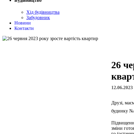
Будівництво
Хід будівництва
Забудовник
Новини
Контакти
26 че
квар
12.06.2023
Друзі, має
будинку №
Підвищення
зміни гото
го (останн